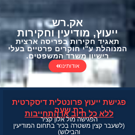
אק.רש
ייעוץ, מודיעין וחקירות
תאגיד חקירות בפריסה ארצית
המנוהלת ע"י חוקרים פרטיים בעלי
רישיון משרד המשפטים.
אודותינו
פגישת ייעוץ פרונטלית דיסקרטית
בת שעה
ללא כל חיוב או התחייבות
הפגישה מול אלון קציר
(לשעבר קצין משטרה בכיר בתחום המודיעין
והבילוש)