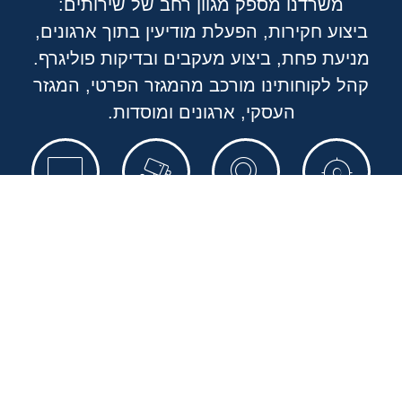
משרדנו מספק מגוון רחב של שירותים:
ביצוע חקירות, הפעלת מודיעין בתוך ארגונים,
מניעת פחת, ביצוע מעקבים ובדיקות פוליגרף.
קהל לקוחותינו מורכב מהמגזר הפרטי, המגזר
העסקי, ארגונים ומוסדות.
חקירות
מעקבים
צילום
חקירות
והקלטה
סייבר
חקירות
ביצוע
(גלוי
כל בדיקות
פליליות,
מעקבים
וסמוי)
גילוי האזנה
כלכליות,
סמויים תוך
התקנה של
וצילום,
מסחריות,
שימוש
מצלמות,
חשיפת
אזרחי ודיני
באמצעים
גילוי מצלמות
פצחנים,
משפחה.
טכנולוגיים
והאזנות
שחזור מידע
הפעלת
מתקדמים
סתר, התקנת