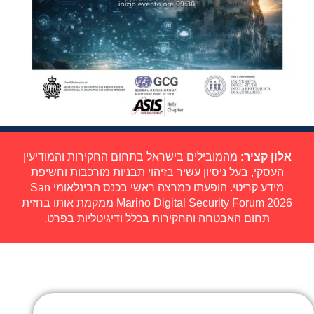
אלון קציר:
מהמובילים בישראל בתחום החקירות והמודיעין
העסקי, בעל ניסיון עשיר בזיהוי תבניות מורכבות וחשיפת
מידע קריטי. הופעתו כמרצה ראשי בכנס הבינלאומי San
Marino Digital Security Forum 2026 ממקמת אותו בחזית
תחום האבטחה והחקירות בכלל ודיגיטליות בפרט.